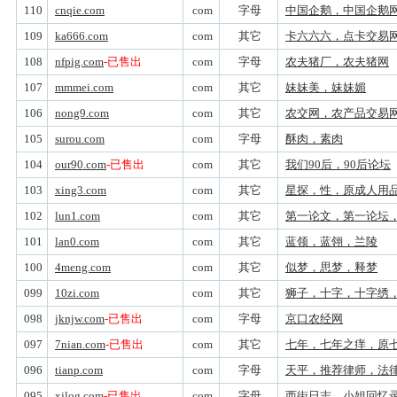
110
cnqie.com
com
字母
中国企鹅，中国企鹅
109
ka666.com
com
其它
卡六六六，点卡交易
108
nfpig.com
-已售出
com
字母
农夫猪厂，农夫猪网
107
mmmei.com
com
其它
妹妹美，妹妹媚
106
nong9.com
com
其它
农交网，农产品交易
105
surou.com
com
字母
酥肉，素肉
104
our90.com
-已售出
com
其它
我们90后，90后论坛
103
xing3.com
com
其它
星探，性，原成人用
102
lun1.com
com
其它
第一论文，第一论坛
101
lan0.com
com
其它
蓝领，蓝翎，兰陵
100
4meng.com
com
其它
似梦，思梦，释梦
099
10zi.com
com
其它
狮子，十字，十字绣
098
jknjw.com
-已售出
com
字母
京口农经网
097
7nian.com
-已售出
com
其它
七年，七年之痒，原
096
tianp.com
com
字母
天平，推荐律师，法
095
xjlog.com
-已售出
com
字母
西街日志，小姐回忆录