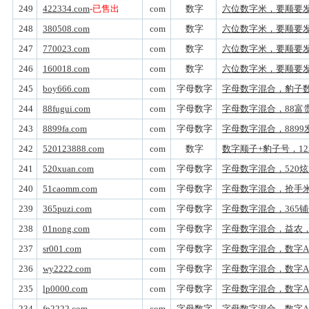
249
422334.com
-已售出
com
数字
六位数字米，要顺要
248
380508.com
com
数字
六位数字米，要顺要
247
770023.com
com
数字
六位数字米，要顺要
246
160018.com
com
数字
六位数字米，要顺要
245
boy666.com
com
字母数字
字母数字混合，豹子数
244
88fugui.com
com
字母数字
字母数字混合，88富
243
8899fa.com
com
字母数字
字母数字混合，8899发
242
520123888.com
com
数字
数字顺子+豹子号，12
241
520xuan.com
com
字母数字
字母数字混合，520
240
51caomm.com
com
字母数字
字母数字混合，抢手
239
365puzi.com
com
字母数字
字母数字混合，365
238
01nong.com
com
字母数字
字母数字混合，益农
237
sr001.com
com
字母数字
字母数字混合，数字A
236
wy2222.com
com
字母数字
字母数字混合，数字A
235
lp0000.com
com
字母数字
字母数字混合，数字A
234
fp2222.com
com
字母数字
字母数字混合，数字A