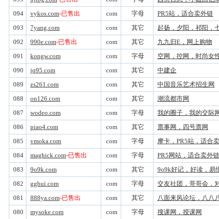
094
vykos.com
-已售出
com
字母
PR5站，适合卖外链
093
7yang.com
com
其它
起扬，夕阳，祁阳，
092
990e.com
-已售出
com
其它
九九归E，网上购物
091
kongw.com
com
字母
空网，控网，时尚女
090
jq95.com
com
其它
中建企
089
zs261.com
com
其它
中国音乐艺术招生网
088
on126.com
com
其它
潮流都市网
087
wodeo.com
com
字母
我的圈子，我的交际
086
piao4.com
com
其它
票事网，四号票网
085
vmoka.com
com
字母
摩卡，PR5站，适合
084
maghick.com
-已售出
com
字母
PR5网站，适合卖外
083
9o9k.com
com
其它
9o9k好记，好读，
082
gghui.com
com
字母
交友社团，哥哥会，
081
888ya.com
-已售出
com
其它
八面来风论坛，八八
080
mysoke.com
com
字母
搜课网，授课网