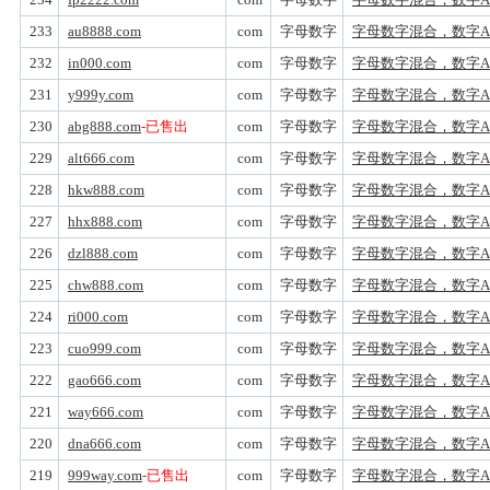
233
au8888.com
com
字母数字
字母数字混合，数字A
232
in000.com
com
字母数字
字母数字混合，数字A
231
y999y.com
com
字母数字
字母数字混合，数字A
230
abg888.com
-已售出
com
字母数字
字母数字混合，数字A
229
alt666.com
com
字母数字
字母数字混合，数字A
228
hkw888.com
com
字母数字
字母数字混合，数字A
227
hhx888.com
com
字母数字
字母数字混合，数字A
226
dzl888.com
com
字母数字
字母数字混合，数字A
225
chw888.com
com
字母数字
字母数字混合，数字A
224
ri000.com
com
字母数字
字母数字混合，数字A
223
cuo999.com
com
字母数字
字母数字混合，数字A
222
gao666.com
com
字母数字
字母数字混合，数字A
221
way666.com
com
字母数字
字母数字混合，数字A
220
dna666.com
com
字母数字
字母数字混合，数字A
219
999way.com
-已售出
com
字母数字
字母数字混合，数字A