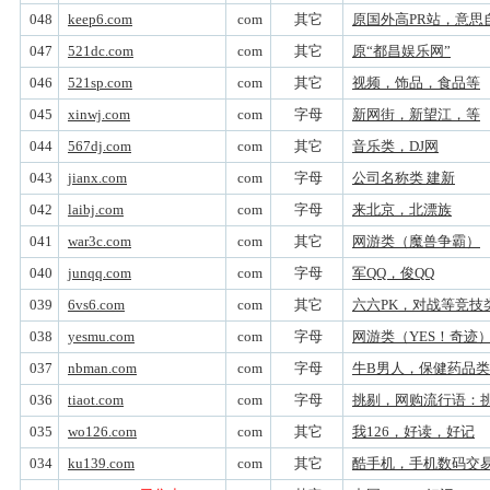
048
keep6.com
com
其它
原国外高PR站，意思
047
521dc.com
com
其它
原“都昌娱乐网”
046
521sp.com
com
其它
视频，饰品，食品等
045
xinwj.com
com
字母
新网街，新望江，等
044
567dj.com
com
其它
音乐类，DJ网
043
jianx.com
com
字母
公司名称类 建新
042
laibj.com
com
字母
来北京，北漂族
041
war3c.com
com
其它
网游类（魔兽争霸）
040
junqq.com
com
字母
军QQ，俊QQ
039
6vs6.com
com
其它
六六PK，对战等竞技
038
yesmu.com
com
字母
网游类（YES！奇迹
037
nbman.com
com
字母
牛B男人，保健药品
036
tiaot.com
com
字母
挑剔，网购流行语：
035
wo126.com
com
其它
我126，好读，好记
034
ku139.com
com
其它
酷手机，手机数码交易类