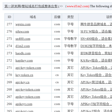
第一评米网(整站域名打包或整体出售)
>> （
www.d1m2.com)
The following d
ID
域名
后缀
类型
说
277
wgniu.com
com
字母
网牛拼音品牌域名，
276
sifuw.com
com
字母
SI FU W组合，适合
275
sn400.com
com
字母数字
SN+400组合，适合
274
d1m2.com
com
字母数字
D1M2短字符组合，
273
haodk.com
com
字母
好DK拼音组合，简短
272
kapikey.com
com
字母
KA/Key组合，适合
271
api-key-token.com
com
其它
API Key Token
270
key-token.cn
cn
其它
Key Token组合，
269
api-key.cn
cn
其它
API Key简洁域名
268
api-keytoken.com
com
其它
API KeyToken组
267
apikey-token.com
com
其它
APIKey Token组
266
apikeyt.com
com
字母
APIKeyT短字符组
265
api-keyt.com
com
其它
API KeyT组合，适