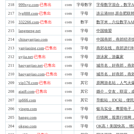
218
999xyz.com
-已售出
com
字母数字
字母数字混合，数字A
217
lyg888.com
-已售出
com
字母
连云港888,原合肥联
216
332266.com
-已售出
com
数字
数字米，六位数字AA
215
langmeng.net
com
字母
中国狼盟
214
chinayanjiao.com
com
字母
中国燕郊，燕郊经济
213
yanjiaoing.com
-已售出
com
字母
燕郊在线，燕郊进行
212
uyjia.net
-已售出
com
字母
游泳家，游赢家
211
haoyanjiao.net
-已售出
com
字母
城市名，好燕郊，燕
210
haoyanjiao.com
-已售出
com
字母
城市名，好燕郊，燕
209
vip176.com
-已售出
com
其它
原网游名站，人气火
208
aiai8.com
-已售出
com
其它
婚介，交友，联谊，
207
ip666.com
com
其它
导航站，IDC站，便
206
yingm.com
com
字母
银马实业，鹰盟电子
205
hangq.com
com
字母
行情网，股票行情网
204
okgao.com
com
字母
OK高！美国快高，增